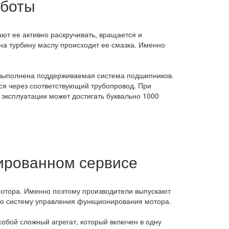
аботы
2500
3750
ают ее активно раскручивать, вращается и
 на турбину маслу происходит ее смазка. Именно
1250
1250
е выполнена поддерживаемая система подшипников.
ся через соответствующий трубопровод. При
937,5
эксплуатации может достигать буквально 1000
18750
21250
50000
ированном сервисе
43750
21875
мотора. Именно поэтому производители выпускают
ю систему управления функционирования мотора.
31250
12500
обой сложный агрегат, который включен в одну