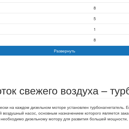
8
5
1
8
1
Развернуть
5
2
са
0,8
оток свежего воздуха – ту
1,5
2
ески на каждом дизельном моторе установлен турбонагнетатель. Е
 воздушный насос, основным назначением которого является закач
2
 необходимо дизельному мотору для развития большей мощности, 
2