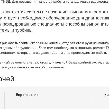
 ТНВД. Для повышения качества работы устанавливают варьирова
27,5
жность этих систем не позволяет выполнять ремонт 
12,5
утствует необходимое оборудование для диагностик
3
алифицированные специалисты способны выполнить р
темы и турбины.
1
1
т рисковать своим «железным конем», отдавая его в руки неквали
годном оборудовании. Если вам необходимо выполнить ремонт Т
2
ионалам, которые также дают гарантию на производимые работы.
2
енный ремонт станет залогом длительной безаварийной эксплуата
руют достойное качество обслуживания.
6,5
ачей
7
2
Европейские
Ки
1
2