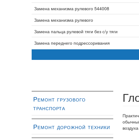
Замена механизма рулевого 544008
Замена механизма рулевого
Замена пальца рулевой тяги без с/у тяги
Замена переднего подрессоривания
Замена регулировочного рычага
Замена стабилизатора
Замена тормозных колодок (ЕВРО)
Замена тормозного барабана (ЕВРО) без с/у коле
Гл
Ремонт грузового
Замена тормозных колодок
транспорта
Замена тормозного барабана с/о
Практич
обычный
Замена тяги поперечной
Ремонт дорожной техники
воздуха
С/У продольной рулевой тяги