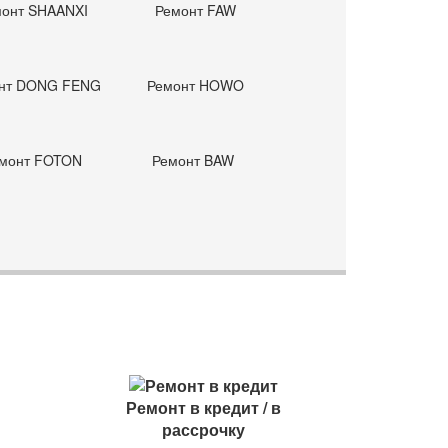
монт SHAANXI
Ремонт FAW
2500
3750
нт DONG FENG
Ремонт HOWO
3750
12500
монт FOTON
Ремонт BAW
2500
8125
1250
6250
2500
1000
2500
Ремонт в кредит / в
1875
рассрочку