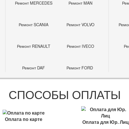
Ремонт MERCEDES
Ремонт MAN
Ре
2
3
Ремонт SCANIA
Ремонт VOLVO
Ремо
3
10
Ремонт RENAULT
Ремонт IVECO
Ре
2
6,5
Ремонт DAF
Ремонт FORD
1
5
СПОСОБЫ ОПЛАТЫ
2
а
0,8
2
Оплата по карте
Оплата для Юр. Лиц
1,5