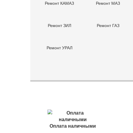
Ремонт КАМАЗ
Ремонт МАЗ
Замена манжет хвостовика редуктора
Замена подвесного подшипника (с с/у кардана)
Ремонт ЗИЛ
Ремонт ГАЗ
Замена подрессорника
Замена рессоры 6303 задней
Ремонт УРАЛ
Переборка рессоры
Замена рессоры задней
Замена регулировочного рычага
Замена стабилизатора
Замена тормозных колодок (ЕВРО)
Замена тормозного барабана(ЕВРО) без с/у колес
Замена тормозного барабана с/о без с/у колеса
Замена тормозных колодок
Оплата наличными