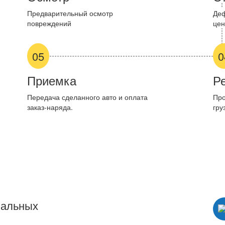
Предварительный осмотр
Деф
повреждений
цен
05
0
Приемка
Р
Передача сделанного авто и оплата
Про
заказ-наряда.
гру
нальных