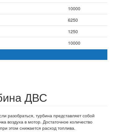
10000
6250
1250
10000
1250
6250
2500
1000
рбина ДВС
1875
2500
сли разобраться, турбина представляет собой
ка воздуха в мотор. Достаточное количество
2500
при этом снижается расход топлива.
2500