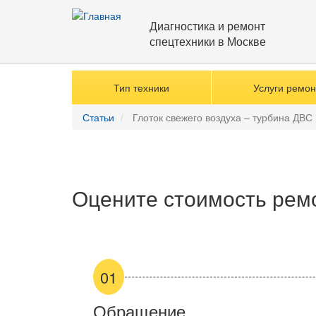
Перейти
к
Диагностика и ремонт
основному
спецтехники в Москве
содержанию
Тип техники
Услуги ремон
Статьи
Глоток свежего воздуха – турбина ДВС
Оцените стоимость рем
01
Обращение