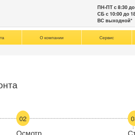
ПН-ПТ с 8:30 до
СБ с 10:00 до 1
ВС выходной*
та
О компании
Сервис
онта
02
0
Осмотр
С