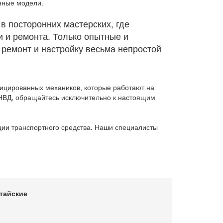
нные модели.
34375
в посторонних мастерских, где
15625
и и ремонта. Только опытные и
3750
емонт и настройку весьма непростой
1250
1250
фицированных механиков, которые работают на
НВД, обращайтесь исключительно к настоящим
2500
2500
ции транспортного средства. Наши специалисты
8125
8750
2500
тайские
1250
2500