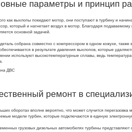
овные параметры и принцип р
ы+разверт
2
3
ого как выхлопы покидают мотор, они поступают в турбину и начин
сор, который и нагнетает воздух в мотор. Благодаря подаваемому
1
вляется основной задачей.
1
деталь собрана совместно с компрессором в одном кожухе, такж
обеспечивается в результате давления выхлопов, которые удаляют
0,75
лении используют высокотемпературные сплавы, ведь температура 
в.
15
17
40
ественный ремонт в специализ
35
17,5
ьших оборотах вполне вероятно, что может случится перегазовка 
емые модели турбин, которые подключаются в единую электронну
25
10
еменных грузовых дизельных автомобилях турбины представляют с