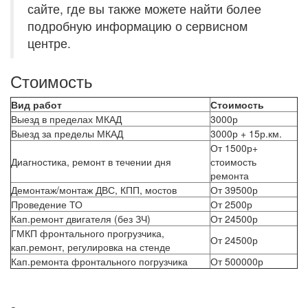
сайте, где вы также можете найти более
С/у ступицу при снятых колесах
1
подробную информацию о сервисном
С/у ступицу ЕВРО при снятых колесах
3
центре.
Замена подшипника ступицы без с/у ступицы
1
Стоимость
Замена ступицы+колодок+барабана
6
Вид работ
Стоимость
Протяжка подкатной тележки
4
Выезд в пределах МКАД
3000р
Выезд за пределы МКАД
3000р + 15р.км.
Протяжка рессор
1
От 1500р+
Диагностика, ремонт в течении дня
стоимость
С/у колеса
1
ремонта
С/у заднего моста
2
Демонтаж/монтаж ДВС, КПП, мостов
От 39500р
Проведение ТО
От 2500р
С/у среднего моста
2
Кап.ремонт двигателя (без ЗЧ)
От 24500р
ГМКП фронтального прогрузчика,
С/у реактивную штангу
От 24500р
3
кап.ремонт, регулировка на стенде
Кап.ремонта фронтального погрузчика
От 500000р
С/у редуктора заднего моста
8
С/у редуктора заднего моста (4370)
8