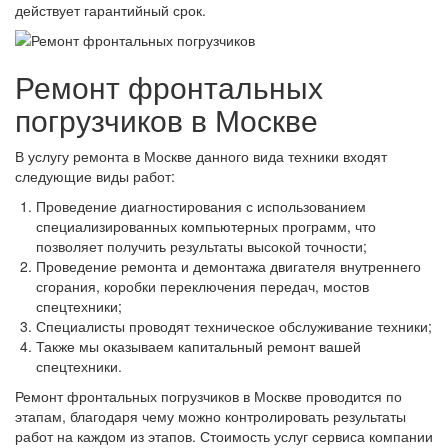
действует гарантийный срок.
Замена ушка рессоры
3
Замена стремянки
1
Ремонт фронтальных
Замена подшипника ступицы (без с/у ступицы)
1
погрузчиков в Москве
Шиномонтаж 1ого колеса
2
В услугу ремонта в Москве данного вида техники входят
Замена ШС гидроцилиндра
2
следующие виды работ:
Проведение диагностирования с использованием
Замена ступицы+колодок+барабана
6
специализированных компьютерных программ, что
Замена балансира автомобиля
позволяет получить результаты высокой точности;
7
Проведение ремонта и демонтажа двигателя внутреннего
С/у карданный вал
2
сгорания, коробки переключения передач, мостов
спецтехники;
Замена крестовины карданного вала
1
Специалисты проводят техническое обслуживание техники;
Также мы оказываем капитальный ремонт вашей
Замена манжет хвостовика КПП (202)
2
спецтехники.
Замена манжет хвостовика редуктора
2
Ремонт фронтальных погрузчиков в Москве проводится по
этапам, благодаря чему можно контролировать результаты
Замена подвесного подшипника (с с/у кардана)
3
работ на каждом из этапов. Стоимость услуг сервиса компании