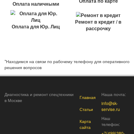
Оплата по карте
Оплата наличными
Ремонт в кредит / в
Оплата для Юр. Лиц
рассрочку
*Находимся на связи по рабочему телефону для оперативного
решения вопросов
Диагностика и ремонт спецтехники
Наша почта:
Главная
Меню
в Москве
info@sk-
в
Статьи
servise.ru
Наш
подвале
Карта
телефон:
сайта
+7(499)380-