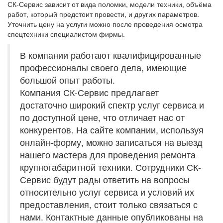
СК-Сервис зависит от вида поломки, модели техники, объёма
Замена подрессорника
3
работ, который предстоит провести, и других параметров.
Уточнить цену на услуги можно после проведения осмотра
Замена рессоры 6303 задней
1
спецтехники специалистом фирмы.
Переборка рессоры
2
В компании работают квалифицированные
Замена рессоры задней
6
профессионалы своего дела, имеющие
большой опыт работы.
Замена регулировочного рычага
1
Компания СК-Сервис предлагает
Замена стабилизатора
5
достаточно широкий спектр услуг сервиса и
по доступной цене, что отличает нас от
Замена тормозных колодок (ЕВРО)
2
конкурентов. На сайте компании, используя
Замена тормозного барабана(ЕВРО) без с/у колеса
0
онлайн-форму, можно записаться на выезд
нашего мастера для проведения ремонта
Замена тормозного барабана с/о без с/у колеса
2
крупногабаритной техники. Сотрудники СК-
Замена тормозных колодок
1
Сервис будут рады ответить на вопросы
относительно услуг сервиса и условий их
Замена упл. колец задней ступицы без с/у колеса
3
предоставления, стоит только связаться с
Замена упл. колец задней ступицы (ЕВРО) без с/у колеса
4
нами. Контактные данные опубликованы на