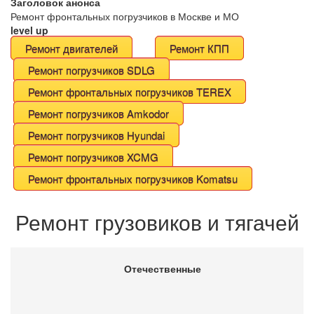
Заголовок анонса
С/у редуктора ср. моста /6303/
2
Ремонт фронтальных погрузчиков в Москве и МО
level up
С/у редуктора среднего моста
1
Ремонт двигателей
Ремонт КПП
С/У редуктора среднего моста 6430
2
Ремонт погрузчиков SDLG
С/у хвостовика редуктора(задн.)
3
Ремонт фронтальных погрузчиков TEREX
Разборка/дефектовка редуктора ср.моста
3
Ремонт погрузчиков Amkodor
Ремонт погрузчиков Нyundai
Разборка/дефектовка редуктора 4370
1
Ремонт погрузчиков XCMG
Регулировка тормозов
1
Ремонт фронтальных погрузчиков Komatsu
Рег. хвост . редуктора заднего моста без с/у кардана
3
Ремонт грузовиков и тягачей
Ремонт хвостовика редуктора
2
Ремонт редуктора среднего моста
2
Ремонт редуктора заднего моста
1
Отечественные
Ремонт редуктора 4370
1