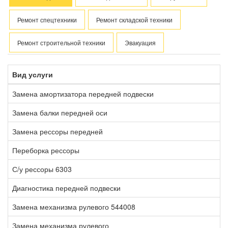
Ремонт спецтехники
Ремонт складской техники
Ремонт строительной техники
Эвакуация
Вид услуги
В
Замена амортизатора передней подвески
1
Замена балки передней оси
1
Замена рессоры передней
5
Переборка рессоры
2
С/у рессоры 6303
1
Диагностика передней подвески
1
Замена механизма рулевого 544008
8
Замена механизма рулевого
5