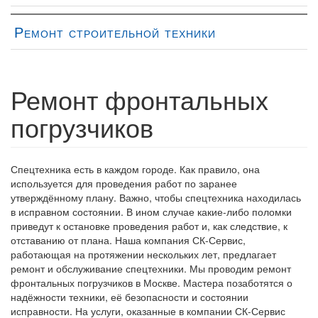
Регулировка схождения передних колес
1
Ремонт строительной техники
Регулировка тормозов
1
С/у колеса (со ступицей)
0
Ремонт фронтальных
С/у передней оси (в сборе)
1
погрузчиков
Шкворни конусные (общ.)
1
Шкворни прямые (общ)
4
Спецтехника есть в каждом городе. Как правило, она
Шкворни 4370
3
используется для проведения работ по заранее
утверждённому плану. Важно, чтобы спецтехника находилась
Замена шкворней прямых при снятой балке
1
в исправном состоянии. В ином случае какие-либо поломки
приведут к остановке проведения работ и, как следствие, к
Замена 1ого шкворня 4370 (с с/у балки)
2
отставанию от плана. Наша компания СК-Сервис,
работающая на протяжении нескольких лет, предлагает
Замена 1ого шкворня 4370 (без с/у балки)
1
ремонт и обслуживание спецтехники. Мы проводим ремонт
фронтальных погрузчиков в Москве. Мастера позаботятся о
Замена 1ого шкворня прямого (с с/у балки)
2
надёжности техники, её безопасности и состоянии
Замена 1ого шкворня прямого (без с/у балки)
1
исправности. На услуги, оказанные в компании СК-Сервис